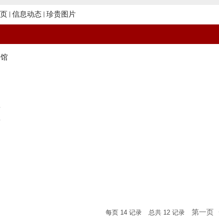
页
信息动态
珍贵图片
书馆
景
景
第一页
每页
14
记录
总共
12
记录