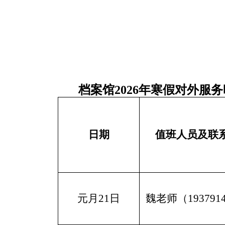
档案馆
202
6
年
寒
假对外服务
日期
值班人员及联
元月
21日
魏老师
（
193791