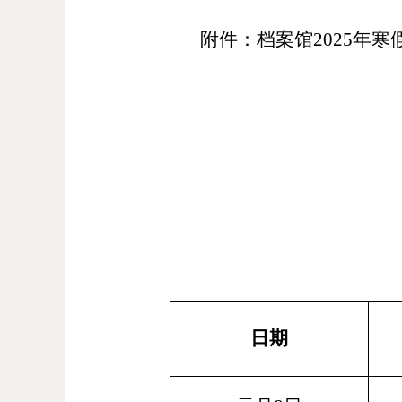
附件：档案馆
202
5
年
寒
日期