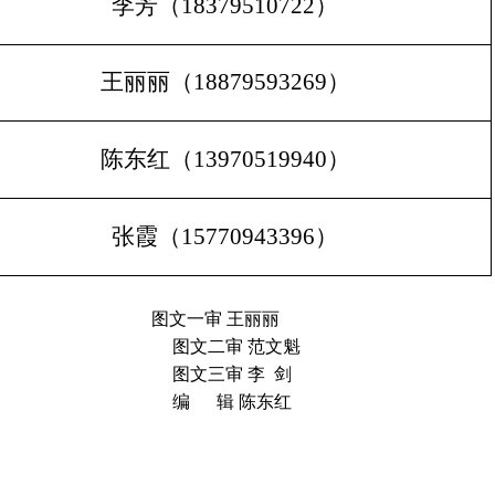
李芳（
18379510722
）
王丽丽（
18879593269
）
陈东红（
13970519940
）
张霞（
15770943396
）
图文一审 王丽丽
审 范文魁
 李 剑
 陈东红