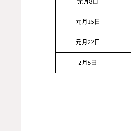
元
月
8
日
元
月
15
日
元月
22日
2月5日
图文二
图文三审
编 辑