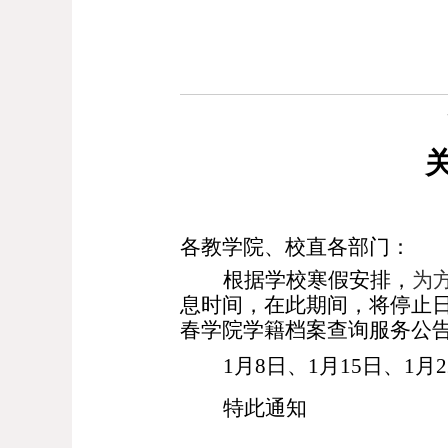
各教学院、
校直
各部门：
根据学校
寒
假安排，
为
息时间，
在此期间，将停止
春学院学籍档案查询服务公
1
月
8
日、
1
月
15
日、
1月
特此通知