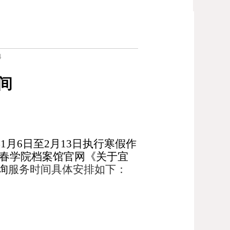
4
间
年
1
月
6
日至
2
月
13
日
执行
寒
假
作
春学院档案馆官网《
关于宜
询
服务时间具体安排如下：