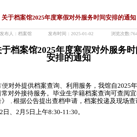
关于档案馆2025年度寒假对外服务时间安排的通知
发布人：档案馆 发布时间：2025-01-02 浏览次数:
76
关于档案馆
2025年度
寒
假对外服务时
安排的通知
方便
对外提供档案查询、利用服务，我馆自
20
25
日常对外接待服务。毕业生学籍档案查询可
查阅
宜
告》
根据公告
提出查档申请，档案投递及现场查
，
22日、2
月
5
日上午
8
:
3
0-11:30。