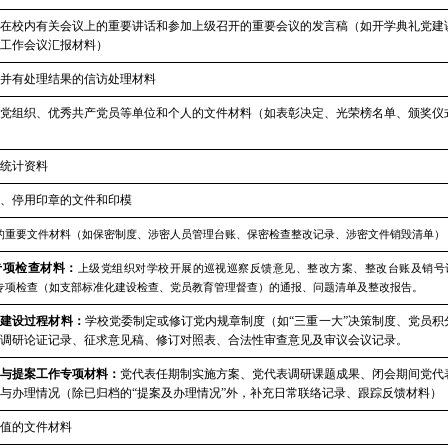
在校内有关会议上的重要讲话和参加上级召开的重要会议的发言稿（如开学典礼党建
工作会议汇报材料）
并有处理结果的信访处理材料
党组织、优秀共产党员等单位和个人的文件材料（如表彰决定、光荣榜名单、颁奖仪
统计资料
、停用印章的文件和印模
的重要文件材料
（如保密制度、涉密人员管理台账、保密检查整改记录、涉密文件销毁清单）
专项检查材料
：
上级党组织对学校开展的巡视巡察反馈意见、整改方案、整改台账及销号
专项检查（如支部标准化建设检查、党员教育管理督查）的通报、问题清单及整改报告。
度建设过程材料
：
学校党委制定或修订党内规章制度（如
“三重一大”决策制度、党员积
调研论证记录、征求意见稿、修订对照表、合法性审查意见及审议会议记录。
与提案工作专项材料
：
党代表任期制实施方案、党代表调研课题成果、闭会期间党代
与办理情况（除已归档的
“提案及办理情况”外，补充日常联络记录、跟踪反馈材料）
值的文件材料