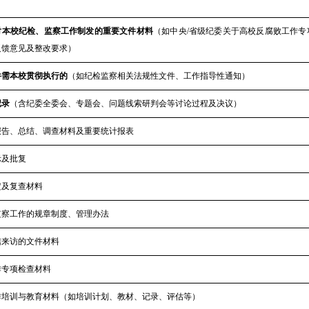
对本校纪检、监察工作制发的重要文件材料
（如中央
/省级纪委关于高校反腐败工作专
反馈意见及整改要求）
件需本校贯彻执行的
（如纪检监察相关法规性文件、工作指导性通知）
记录
（含纪委全委会、专题会、问题线索研判会等讨论过程及决议）
报告、总结、调查材料及重要统计报表
示及批复
定及复查材料
监察
工作的规章制度、管理办法
信来访的文件材料
作专项检查材料
作培训与教育材料（如培训计划、教材、记录、评估等）