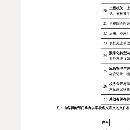
上级机关、上
20
见、省教育厅
21
学校综合性评
22
启用、停用行
23
表彰先进单位
数字化转型
24
业务系统（如
应急管理与突
25
会议记录、物
校务公开与民
26
意见建议收集
27
其他有保存价
注：由各职能部门承办以学校名义发文的文件材
序号