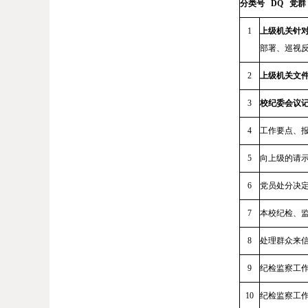
分类号
DQ
党群
1
上级机关针
部署、巡视
2
上级机关文
3
校纪委会议
4
工作要点、
5
向上级的请
6
党员处分决
7
本校纪检
、
8
处理群众来
9
纪检监察工
10
纪检监察工