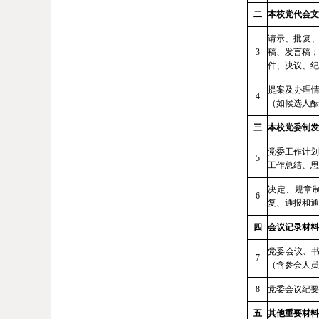
二
本校党代会文
请示、批复
3
稿、发言稿；
件、决议、纪
提案及办理
4
（如候选人酝
三
本校党委制发
党委工作计划
5
工作总结、思
决定、规章
6
复、通报和通
四
会议记录材料
党委会议、
7
（含参会人员
8
党委会议纪要
五
其他重要
材料