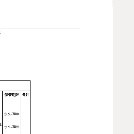
5
保管期限
备注
永久
/30年
细
永久
/30年