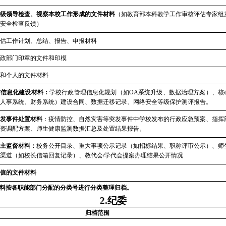
级领导检查、视察本校工作形成的文件材料
（如教育部本科教学工作审核评估专家组
安全检查反馈）
估工作计划、总结、报告、申报材料
政部门印章的文件和印模
和个人的文件材料
与信息化建设材料
：
学校行政管理信息化规划（如
OA系统升级、数据治理方案）、核
人事系统、财务系统）建设合同、数据迁移记录、网络安全等级保护测评报告。
发事件处置材料
：
疫情防控、自然灾害等突发事件中学校发布的行政应急预案、指挥
资调配方案、师生健康监测数据汇总及处置结果报告。
主监督材料
：
校务公开目录、重大事项公示记录（如招标结果、职称评审公示）、师
渠道（如校长信箱回复记录）、教代会
/学代会提案办理结果公开情况
值的文件材料
料按各职能部门分配的分类号进行分类整理归档。
2
.纪委
归
档
范
围