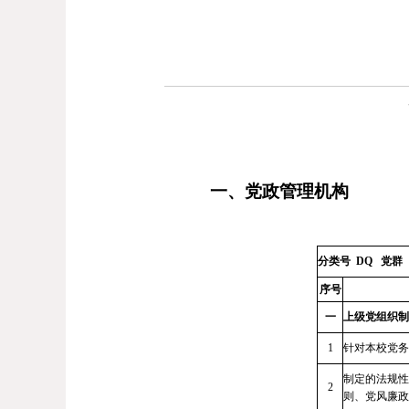
一、
党政管理机构
分类号
DQ
党
群
序号
一
上级党组织制
1
针对本校党务
制定的法规性
2
则、党风廉政