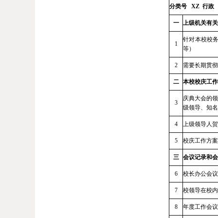
分类号
XZ 行政
一
上级机关有关
针对本校校
1
等）
2
需要长期贯彻
二
本校校庆工作
庆典大会的领
3
级领导、知名
4
上级领导人贺
5
校庆工作方案
三
会议记录和会
6
校长办公会议
7
校领导在校内
8
年度工作会议