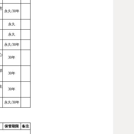
意
永久
/30年
永久
永久
永久
/30年
心
30年
部
30年
生
30年
永久
/30年
保管期限
备注