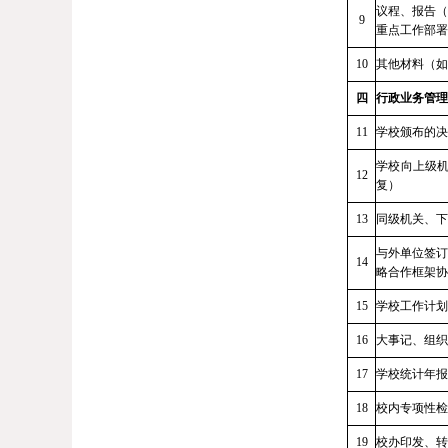
议程、报告（
9
重点工作部署
10
其他材料（如
四
行政业务管理
11
学校颁布的决
学校向上级
12
复）
13
同级机关、下
与外单位签订
14
略合作框架协
15
学校工作计划
16
大事记、组织
1
7
学校统计年报
18
校内专项性检
19
校办印发、转