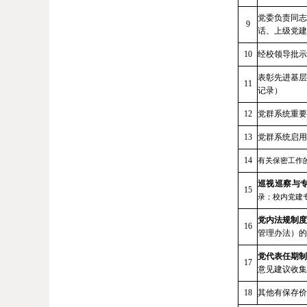
党委负责同志
9
话、上级党建
10
经校领导批示
表彰先进基层
11
记录）
12
党群系统重要
13
党群系统启用
14
有关保密工作
巡视巡察与
15
录；校内党建
党内法规制
16
管理办法）的
党代表任期制
17
意见建议收集
18
其他有保存价