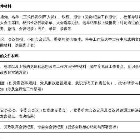
件材料
、通知、名单（正式代表
/列席人员）、议程、报告（党委/纪委工作报告）、校领导讲
大会主席团、秘书长及代表名单、大会选举办法、选举结果和上级批复；讨论通过的
要、总结、会议记录；照片、录音、录像等
情况、会议简报、小组会议记录、重要的贺信
/贺电、筹备工作及选举过程中形成的文
酿材料、选票统计表）
的文件材料
、总结以及上报的党建和思想政治工作方面报告材料（如年度党建工作要点、意识形
政教育实施方案）
制度（如党委议事规则、党风廉政建设规定、意识形态工作责任制）、批转
/请示与
知（涉及全局性工作部署）
书记办公会、专委会会议（如党建专委会）、党委扩大会议记录及会议讨论通过的决
发言要点、表决结果）
、党政联席会议纪要、专委会会议纪要（提炼会议核心结论与部署要求）